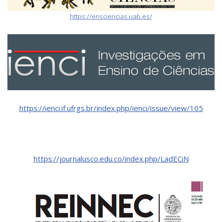
https://ensciencias.uab.es/
https://ienci.if.ufrgs.br/index.php/ienci/issue/view/105
https://journalusco.edu.co/index.php/LadECiN