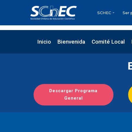
SCHEC
Ser 
Saltar
al
contenido
Inicio
Bienvenida
Comité Local
Descargar Programa
General