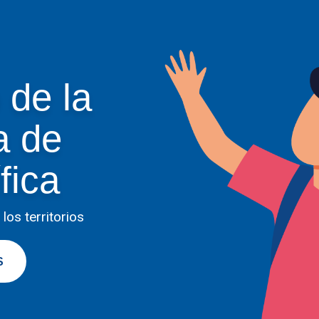
 de la
a de
fica
los territorios
S