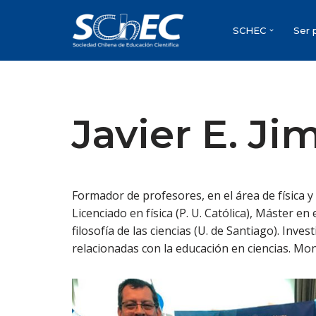
SCHEC
Ser 
Saltar
al
contenido
Javier E. Ji
Formador de profesores, en el área de física y d
Licenciado en física (P. U. Católica), Máster 
filosofía de las ciencias (U. de Santiago). Inves
relacionadas con la educación en ciencias. Mon