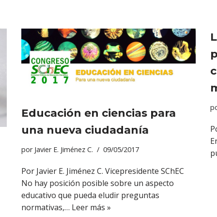
L
p
c
m
p
Educación en ciencias para
una nueva ciudadanía
P
E
por
Javier E. Jiménez C.
09/05/2017
p
Por Javier E. Jiménez C. Vicepresidente SChEC
No hay posición posible sobre un aspecto
educativo que pueda eludir preguntas
normativas,…
Leer más »