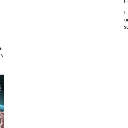
:
La
u
s
e
 y