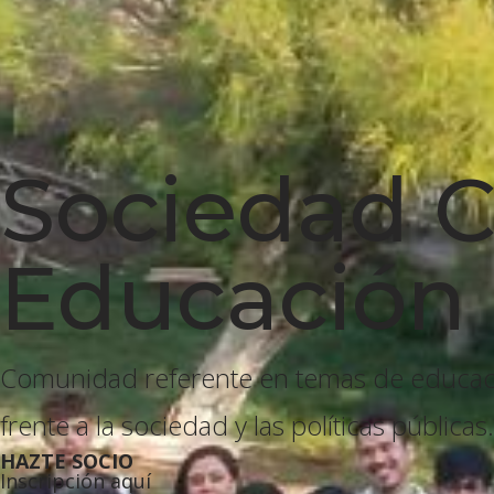
Sociedad C
Educación 
Comunidad referente en temas de educació
frente a la sociedad y las políticas públicas.
HAZTE SOCIO
Inscripción aquí