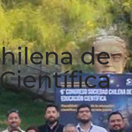
hilena de
Científica
n científica,