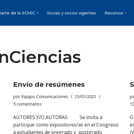
parte de la SChEC
Socias y socios vigentes
Recursos
nCiencias
Envío de resúmenes
S
por
Equipo Comunicaciones
23/01/2021
p
5 comentarios
1
AUTORES Y/O AUTORAS Se invita a
O
participar como expositores/as en el Congreso
e
a estudiantes de pregrado y postgrado,
I